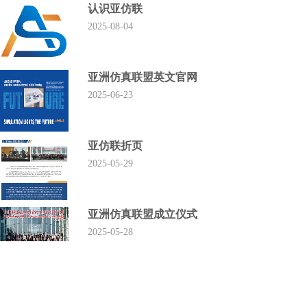
认识亚仿联
2025-08-04
亚洲仿真联盟英文官网
2025-06-23
亚仿联折页
2025-05-29
亚洲仿真联盟成立仪式
2025-05-28
1
上一页
下一页