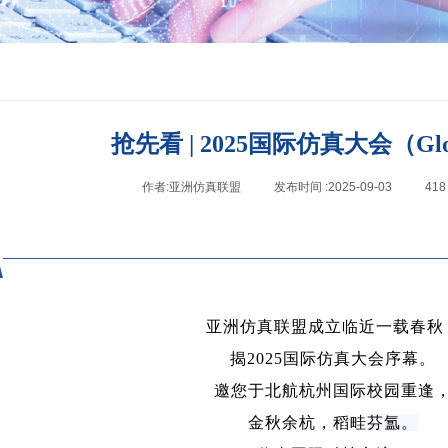
抢先看 | 2025国际仿真大会（GloS
作者:
亚洲仿真联盟
|
发布时间 :
2025-09-03
|
41
亚洲仿真联盟成立临近一载春秋
揭2025国际仿真大会序幕。
邀您于北航杭州国际校园重逢
金秋余杭，稻畦
芬
氲。